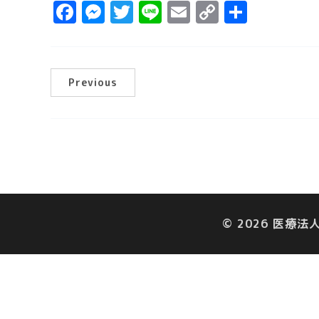
F
M
T
Li
E
C
共
a
e
w
n
m
o
有
c
s
it
e
ai
p
e
s
t
l
y
Previous
b
e
e
Li
o
n
r
n
o
g
k
k
e
r
© 2026 医療法